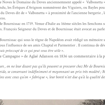
e Noves le Domaine du Deves anciennemnent appelé « Valbonetta » a pr
tendu, les Évèques d’Avignon nommèrent des Viguiers, ou Bayles pour l
du Deves dit de « Valbonetta » à proximité de l’ancienne bergerie , 
rre.
 Bournissac en 1719. Venue d’Italie au 16ème siècles les Senchons son
erres. François Seigneur du Deves et de Bournissac était avocat au p
urnissac qui sous le règne de Napoléon avait rédigé un mémoire sur l
ous l’influence de ses amis Chaptal et Parmentier . Il continua de dé
suis préoccupé de ce qui peut vous être utile
».
de Campagne » de Aglaé Adanson en 1836 un commentaire à la pa
eurs , en ne leur disant pas qu’ils peuvent se procurer chez Mr de Bourn
impide, se conservant indéfiniment et moyennant un prix très modéré ; Mr
ins avec ceux qu’on « fabrique », leur bonté n’est due qu’à la qualité des