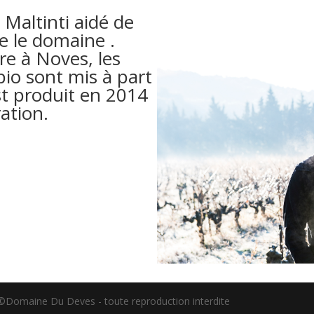
Maltinti aidé de
re le domaine .
re à Noves, les
 bio sont mis à part
st produit en 2014
ation.
 ©Domaine Du Deves - toute reproduction interdite