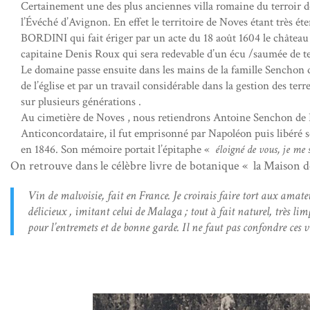
Certainement une des plus anciennes villa romaine du terroir d
l’Évéché d’Avignon. En effet le territoire de Noves étant très é
BORDINI qui fait ériger par un acte du 18 août 1604 le château 
capitaine Denis Roux qui sera redevable d’un écu /saumée de te
Le domaine passe ensuite dans les mains de la famille Senchon de
de l’église et par un travail considérable dans la gestion des t
sur plusieurs générations .
Au cimetière de Noves , nous retiendrons Antoine Senchon de Bo
Anticoncordataire, il fut emprisonné par Napoléon puis libéré s
en 1846. Son mémoire portait l’épitaphe «
éloigné de vous, je me 
On retrouve dans le célèbre livre de botanique « la Maison 
Vin de malvoisie, fait en France. Je croirais faire tort aux amat
délicieux , imitant celui de Malaga ; tout à fait naturel, très l
pour l’entremets et de bonne garde. Il ne faut pas confondre ces v