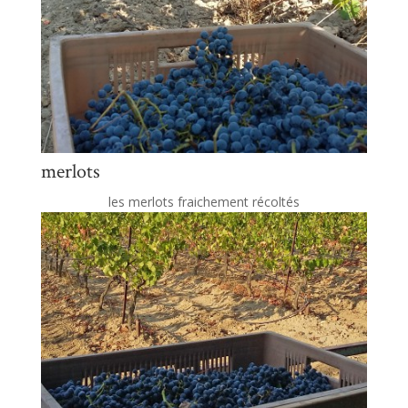
merlots
les merlots fraichement récoltés