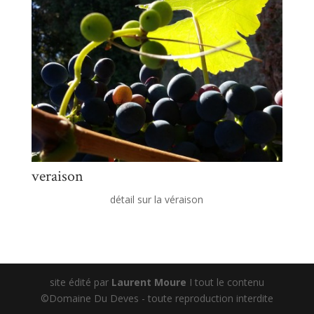
veraison
détail sur la véraison
site édité par
Laurent Moure
I tout le contenu
©Domaine Du Deves - toute reproduction interdite